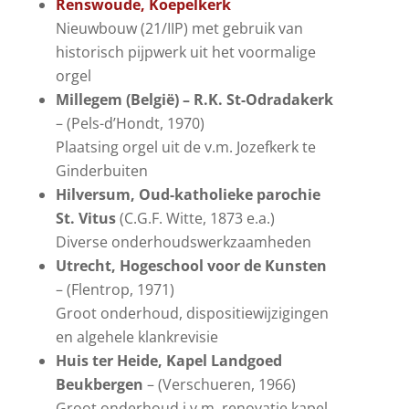
Renswoude, Koepelkerk
Nieuwbouw (21/IIP) met gebruik van
historisch pijpwerk uit het voormalige
orgel
Millegem (België) – R.K. St-Odradakerk
– (Pels-d’Hondt, 1970)
Plaatsing orgel uit de v.m. Jozefkerk te
Ginderbuiten
Hilversum, Oud-katholieke parochie
St. Vitus
(C.G.F. Witte, 1873 e.a.)
Diverse onderhoudswerkzaamheden
Utrecht, Hogeschool voor de Kunsten
– (Flentrop, 1971)
Groot onderhoud, dispositiewijzigingen
en algehele klankrevisie
Huis ter Heide, Kapel Landgoed
Beukbergen
– (Verschueren, 1966)
Groot onderhoud i.v.m. renovatie kapel