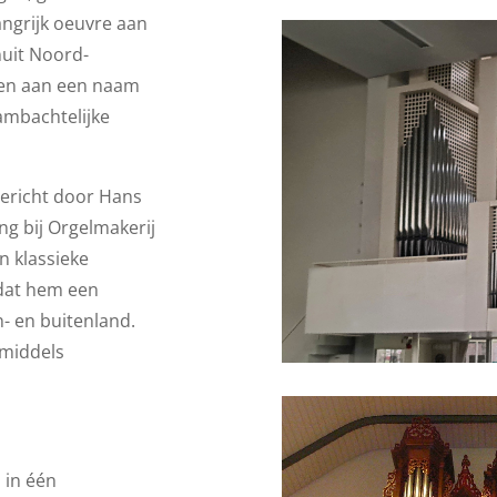
ngrijk oeuvre aan
uit Noord-
en aan een naam
 ambachtelijke
ericht door Hans
ang bij Orgelmakerij
en klassieke
dat hem een
n- en buitenland.
nmiddels
.
 in één