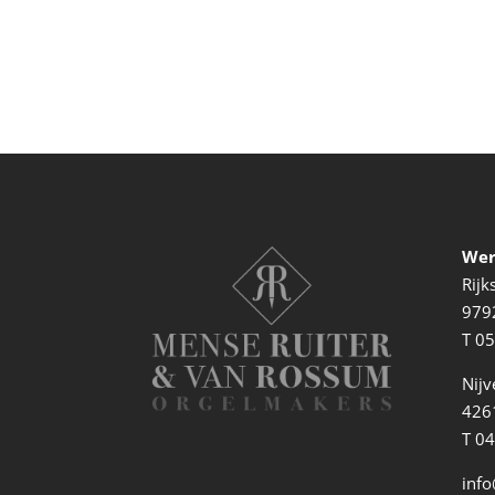
Wer
Rij
979
T
05
Nijv
4261
T 0
info