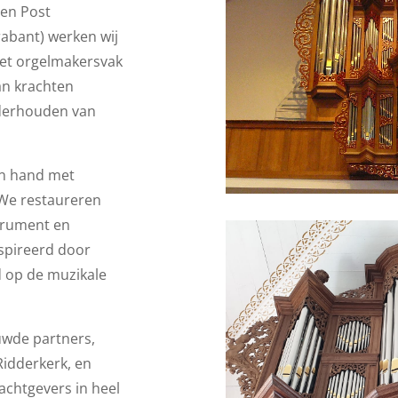
Ten Post
rabant) werken wij
 het orgelmakersvak
an krachten
nderhouden van
in hand met
. We restaureren
strument en
spireerd door
 op de muzikale
uwde partners,
Ridderkerk, en
achtgevers in heel