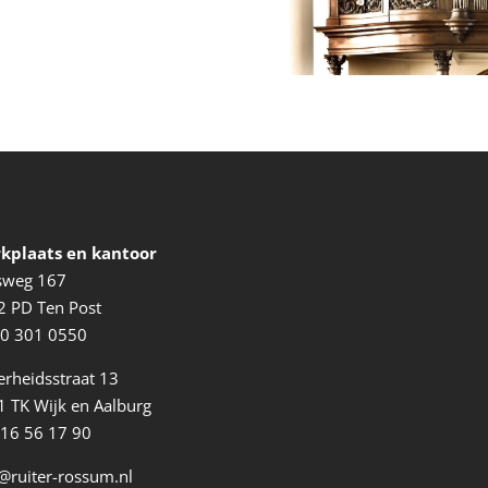
kplaats en kantoor
ksweg 167
2 PD Ten Post
0 301 0550
erheidsstraat 13
 TK Wijk en Aalburg
416 56 17 90
@ruiter-rossum.nl