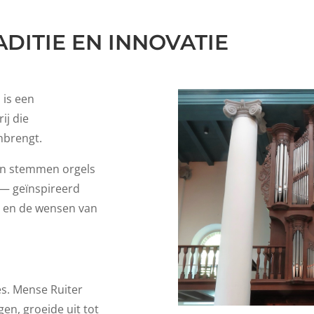
DITIE EN INNOVATIE
is een
ij die
nbrengt.
en stemmen orgels
 — geïnspireerd
t en de wensen van
es. Mense Ruiter
en, groeide uit tot