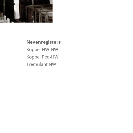
Nevenregisters
Koppel HW-NW
Koppel Ped-HW
Tremulant NW