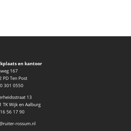
kplaats en kantoor
ksweg 167
2 PD Ten Post
0 301 0550
erheidsstraat 13
 TK Wijk en Aalburg
416 56 17 90
@ruiter-rossum.nl