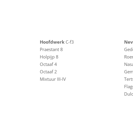
Hoofdwerk
C-f3
Ne
Praestant 8
Ged
Holpijp 8
Roer
Octaaf 4
Nasa
Octaaf 2
Gem
Mixtuur III-IV
Tert
Flag
Dulc