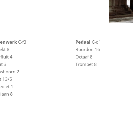
venwerk
C-f3
Pedaal
C-d1
ekt 8
Bourdon 16
fluit 4
Octaaf 8
t 3
Trompet 8
shoorn 2
s 13/5
eolet 1
iaan 8