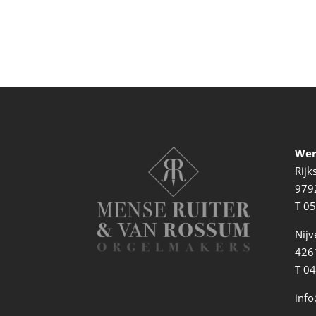
Wer
Rij
979
T
05
Nijv
4261
T 0
info