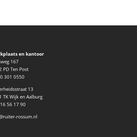
kplaats en kantoor
ksweg 167
2 PD Ten Post
0 301 0550
erheidsstraat 13
 TK Wijk en Aalburg
416 56 17 90
@ruiter-rossum.nl