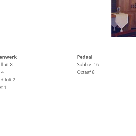
enwerk
Pedaal
fluit 8
Subbas 16
t 4
Octaaf 8
fluit 2
et 1