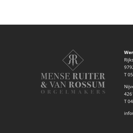
Wer
Rij
979
T
05
Nijv
4261
T 0
info