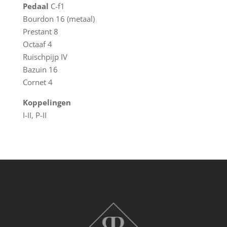
Pedaal
C-f1
Bourdon 16 (metaal)
Prestant 8
Octaaf 4
Ruischpijp IV
Bazuin 16
Cornet 4
Koppelingen
I-II, P-II