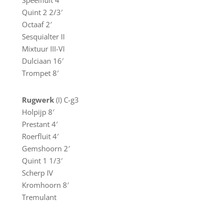
Speelfluit 4′
Quint 2 2/3′
Octaaf 2′
Sesquialter II
Mixtuur III-VI
Dulciaan 16′
Trompet 8′
Rugwerk
(I) C-g3
Holpijp 8′
Prestant 4′
Roerfluit 4′
Gemshoorn 2′
Quint 1 1/3′
Scherp IV
Kromhoorn 8′
Tremulant