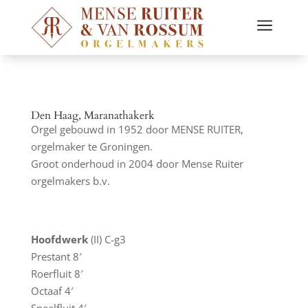
a
Den Haag, Maranathakerk
Orgel gebouwd in 1952 door MENSE RUITER,
orgelmaker te Groningen.
Groot onderhoud in 2004 door Mense Ruiter
orgelmakers b.v.
Hoofdwerk
(II) C-g3
Prestant 8′
Roerfluit 8′
Octaaf 4′