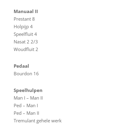
Manuaal II
Prestant 8
Holpijp 4
Speelfluit 4
Nasat 2 2/3
Woudfluit 2
Pedaal
Bourdon 16
Speelhulpen
Man I – Man II
Ped – Man I
Ped – Man II
Tremulant gehele werk